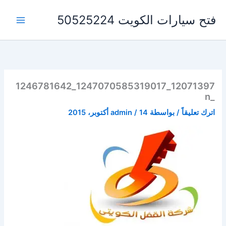
خطي
فتح سيارات الكويت 50525224
لى
لمحتوى
12071397_1247070585319017_1246781642
_n
اترك تعليقاً
/ بواسطة
14 أكتوبر، 2015
/
admin