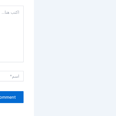
اكتب
هنا...
اسم*