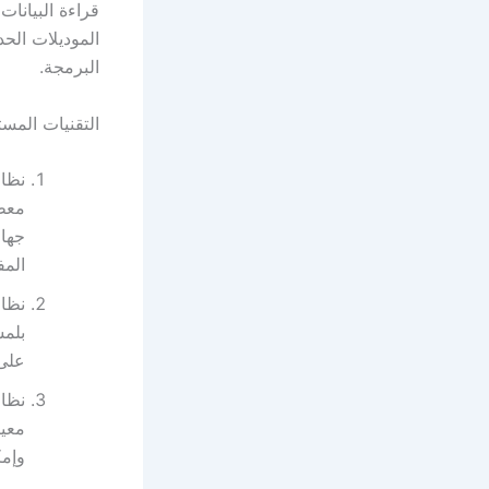
قراءة البيانا
الموديلات الحد
البرمجة.
التقنيات المس
معظم
جهاز
المف
بلمس
على 
نظام
معين
وإمك