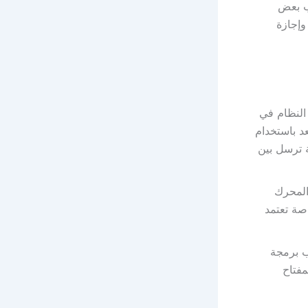
لب بعض
وإجازة
Remote K): يُستخدم هذا النظام في
د باستخدام
ة ترسل بين
 تشغيل المحرك
اصة تعتمد
ب برمجة
مفتاح