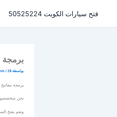
خطي
لى
فتح سيارات الكويت 50525224
لمحتوى
برمجة م
بواسطة
28 يوليو، 2023
/
min
برمجة مفاتيح 
نحن متخصصون 
ونقم بفتح الس