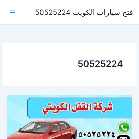
خطي
فتح سيارات الكويت 50525224
لى
لمحتوى
50525224