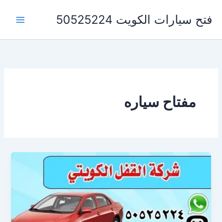
خطي
فتح سيارات الكويت 50525224
لى
لمحتوى
مفتاح سياره