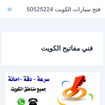
خطي
فتح سيارات الكويت 50525224
لى
لمحتوى
فني مفاتيح الكويت