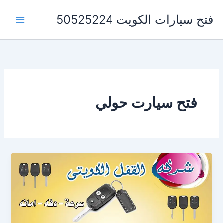
خطي
فتح سيارات الكويت 50525224
لى
لمحتوى
فتح سيارت حولي