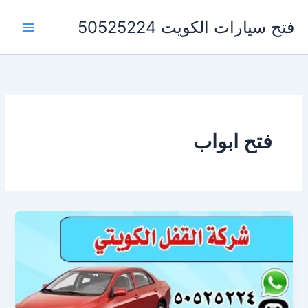
خطي
فتح سيارات الكويت 50525224
لى
لمحتوى
فتح ابواب