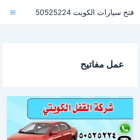
خطي
فتح سيارات الكويت 50525224
لى
لمحتوى
عمل مفاتيح