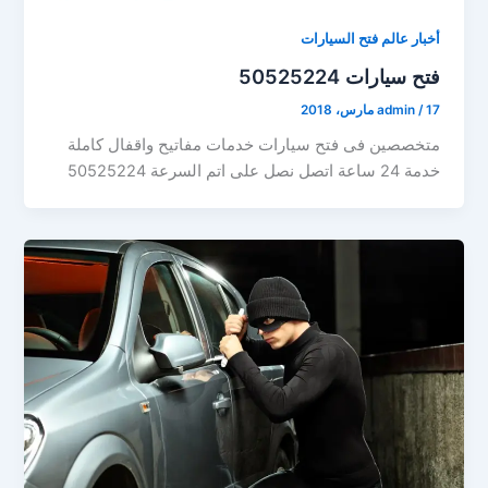
أخبار عالم فتح السيارات
فتح سيارات 50525224
17 مارس، 2018
/
admin
متخصصين فى فتح سيارات خدمات مفاتيح واقفال كاملة
خدمة 24 ساعة اتصل نصل على اتم السرعة 50525224