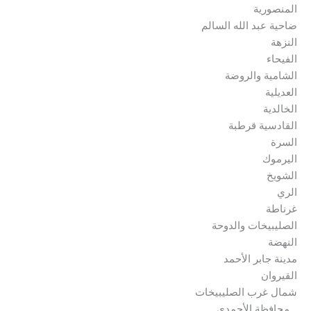
المنصورية
ضاحية عبد الله السالم
النزهة
الفيحاء
الشامية والروضة
العديلية
الخالدية
القادسية قرطبة
السرة
اليرموك
الشويخ
الري
غرناطة
الصليبيخات والدوحة
النهضة
مدينة جابر الأحمد
القيروان
شمال غرب الصليبيخات
_ محافظة الأحمدي