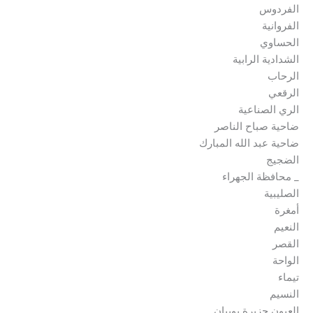
الفردوس
الفروانية
الحساوي
الشدادية الرابية
الرحاب
الرقعي
الري الصناعية
ضاحية صباح الناصر
ضاحية عبد الله المبارك
الضجيج
_ محافظة الجهراء
الصليبية
أمغرة
النعيم
القصر
الواحة
تيماء
النسيم
العيون جزيرة بوبيان