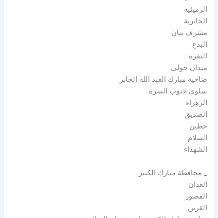
الرميثية
الجابرية
مشرف بيان
البدع
النقرة
ميدان حولي
ضاحية مبارك العبد الله الجابر
سلوى جنوب السرة
الزهراء
الصديق
حطين
السلام
الشهداء
_ محافظة مبارك الكبير
العدان
القصور
القرين