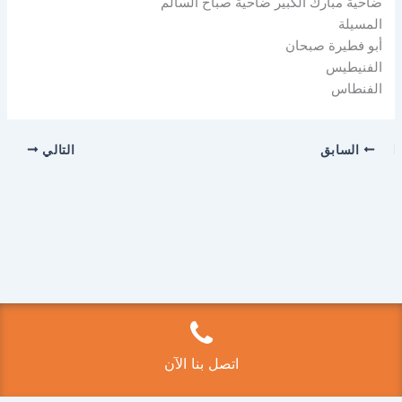
ضاحية مبارك الكبير ضاحية صباح السالم
المسيلة
أبو فطيرة صبحان
الفنيطيس
الفنطاس
السابق
التالي
Copyright © 2026 فتح سيارات الكويت 50525224 | Powered by
قالب Astra للووردبريس
اتصل بنا الآن