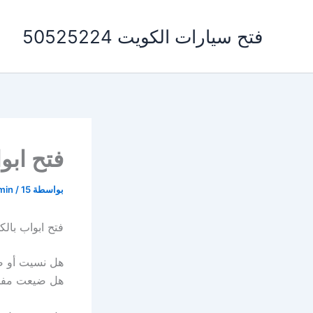
خطي
لى
فتح سيارات الكويت 50525224
لمحتوى
فتح ابواب 
بواسطة
15 ديسمبر، 2017
/
min
فتح ابواب بال
هل نسيت أو ض
هل ضيعت مفات