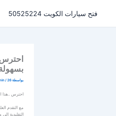
خطي
لى
فتح سيارات الكويت 50525224
لمحتوى
احترس .
بسهولة
بواسطة
26 أغسطس، 2024
/
min
احترس ..هذا ال
مع التقدم الع
التقليدية إلى