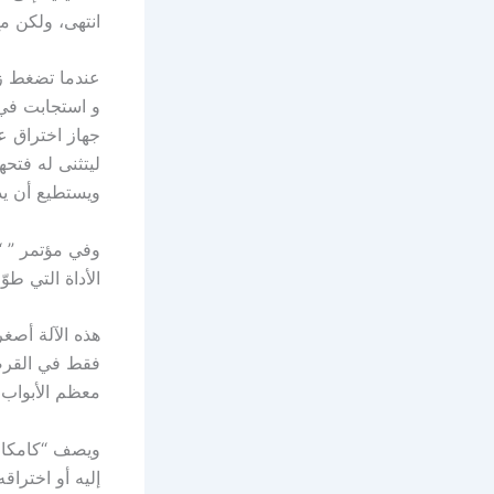
انتهى، ولكن م
عندما تضغط زر
و استجابت في 
جهاز اختراق ع
ليتثنى له فتحه
ويستطيع أن يد
الأداة التي طوّرها
هذه الآلة أصغ
فقط في القرصن
معظم الأبواب 
ويصف “كامكار”
إليه أو اختراق