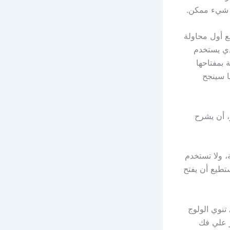
ل شيء ممكن.
ع أول محاولة
ذي يستخدم
بمفتاحها
ها سينجح
كار، أن يشرح
، ولا تستخدم
تطيع أن يفتح
تنوي الولوج
ز علي فك