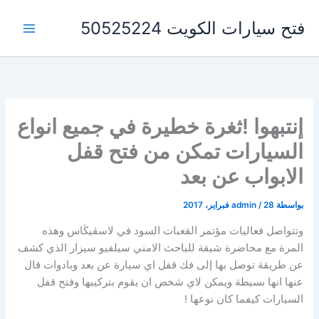
خطي
فتح سيارات الكويت 50525224
لى
لمحتوى
إنتبهوا !ثغرة خطيرة في جميع انواع
السيارات تمكن من فتح قفل
الابواب عن بعد
بواسطة
28 فبراير، 2017
/
admin
وتتواصل فعاليات مؤتمر القعبات السود في لاسڤيڭاس وهذه
المرة مع محاضرة شيقة للباحث الامني سيلفيو سيزار الذي كشف
عن طريقة توصل بها إلى فك قفل اي سيارة عن بعد وبادوات قال
عنها انها بسيطة ويمكن لاي شخص ان يقوم بتركيبها وفتح قفل
السيارات كيفما كان نوعها !