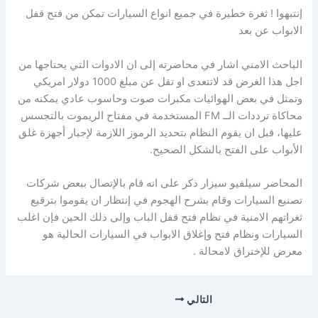
إنتبهوا ! ثغرة خطيرة في جميع انواع السيارات تمكن من فتح قفل
الابواب عن بعد
الباحث الامني اشار في محاضرته إلى ان الادوات التي يحتاجها من
اجل هذا الغرض قد لاتتعدى او تقل عن مبلغ 1000 دولار امريكي
وتمثل في بعض الهوائيات مكبرات صوت وحاسوب عادي يمكنه من
محاكاة ترددات الــ FM المستخدمة في مفتاح الريموت بالتجسس
عليها، قبل ان يقوم النظام بتحديد الرموز اللازمة لإجبار أجهزة غلق
الأبواب على الفتح بالشكل الصحيح.
المحاضر سيلفيو سيزار ذكر على انه قام بالإتصال ببعض شركات
تصنيع السيارات وقام بشرح الهجوم في إنتظار ان يقوموا بترقيع
ثغراتهم الامنية في نظام فتح قفل الباب وإلى ذلك الحين فإن اغلب
السيارات ونظام فتح وإغلاق الابواب في السيارات الحالية هو
معرض للإختراق لامحالة .
التالي